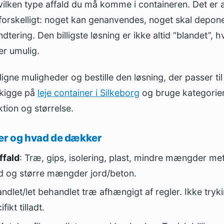
vilken type affald du må komme i containeren. Det er 
 forskelligt: noget kan genanvendes, noget skal depon
tering. Den billigste løsning er ikke altid “blandet”, 
er umulig.
gne muligheder og bestille den løsning, der passer til 
 kigge på
leje container i Silkeborg
og bruge kategorie
ktion og størrelse.
ner og hvad de dækker
ffald
: Træ, gips, isolering, plast, mindre mængder met
ld og større mængder jord/beton.
ndlet/let behandlet træ afhængigt af regler. Ikke try
ikt tilladt.