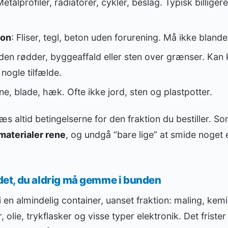
Metalprofiler, radiatorer, cykler, beslag. Typisk billiger
ton
: Fliser, tegl, beton uden forurening. Må ikke blan
uden rødder, byggeaffald eller sten over grænser. Kan
nogle tilfælde.
ne, blade, hæk. Ofte ikke jord, sten og plastpotter.
 læs altid betingelserne for den fraktion du bestiller.
materialer rene
, og undgå “bare lige” at smide noget e
g det, du aldrig må gemme i bunden
 en almindelig container, uanset fraktion: maling, kemi
r, olie, trykflasker og visse typer elektronik. Det friste