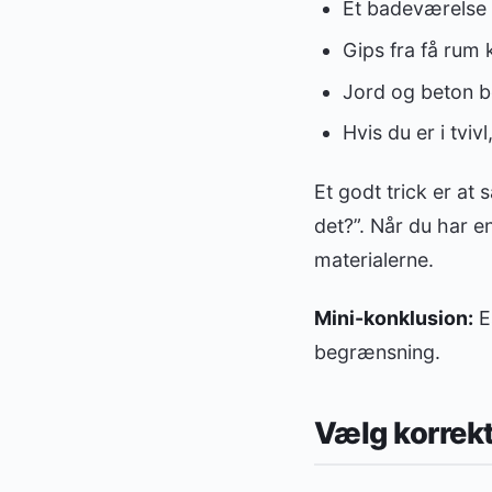
Et badeværelse m
Gips fra få rum
Jord og beton b
Hvis du er i tviv
Et godt trick er at
det?”. Når du har en
materialerne.
Mini-konklusion:
E
begrænsning.
Vælg korrekt