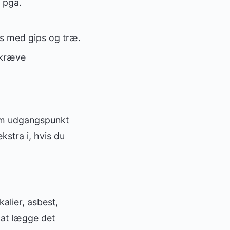
e pga.
des med gips og træ.
 kræve
 Som udgangspunkt
kstra i, hvis du
kalier, asbest,
r at lægge det