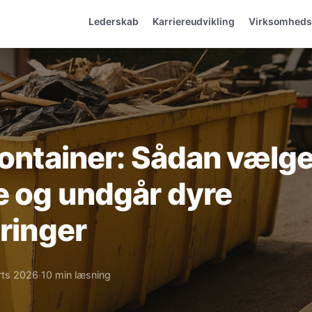
Lederskab
Karriereudvikling
Virksomhed
container: Sådan vælge
e og undgår dyre
eringer
rts 2026
10 min læsning
·