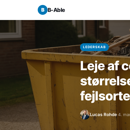
B-Able
LEDERSKAB
Leje af 
størrels
fejlsort
Lucas Rohde
4. ma
·