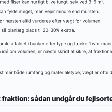
ed fliser kan hurtigt blive tungt, selv ved 3–6 m³.
 kan fylde meget, men vejer mindre end mursten.
ør næsten altid vurderes efter vægt før volumen.
l, så planlæg plads til 20–30% ekstra.
 samle affaldet i bunker efter type og tænke “hvor mange
 idé om volumen, er næste skridt at sikre, at fraktione
stimér både rumfang og materialetype; vægt er ofte d
 fraktion: sådan undgår du fejlsort