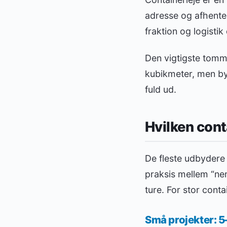
adresse og afhentes
fraktion og logistik
Den vigtigste tomm
kubikmeter, men byg
fuld ud.
Hvilken conta
De fleste udbydere 
praksis mellem “nem
ture. For stor contai
Små projekter: 5