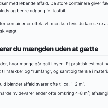
dser med løbende affald. De store containere giver fæ
ads og bedre adgang for lastbil.
or container er effektivt, men kun hvis du kan sikre 
tisk vægt.
erer du mængden uden at gætte
er, hvor mange går galt i byen. Et praktisk estimat h
 til “sække” og “rumfang”, og samtidig tænke i materi
fuld blandet affald svarer ofte til ca. 1–2 m³.
hårde hvidevarer ender ofte omkring 4–8 m³, afhængi