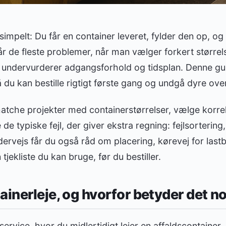
simpelt: Du får en container leveret, fylder den op, og
tår de fleste problemer, når man vælger forkert størrel
er undervurderer adgangsforhold og tidsplan. Denne gui
å du kan bestille rigtigt første gang og undgå dyre ove
 matche projekter med containerstørrelser, vælge korre
 de typiske fejl, der giver ekstra regning: fejlsorterin
dervejs får du også råd om placering, kørevej for lastbi
tjekliste du kan bruge, før du bestiller.
ainerleje, og hvorfor betyder det n
service, hvor du midlertidigt lejer en affaldscontainer, 