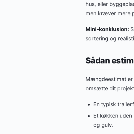
hus, eller byggepla
men kræver mere pl
Mini-konklusion:
St
sortering og realis
Sådan estim
Mængdeestimat er d
omsætte dit projekt
En typisk trailer
Et køkken uden 
og gulv.