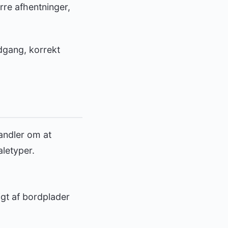
rre afhentninger,
adgang, korrekt
andler om at
aletyper.
gt af bordplader