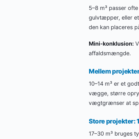
5–8 m³ passer ofte 
gulvtæpper, eller e
den kan placeres på 
Mini-konklusion:
V
affaldsmængde.
Mellem projekter
10–14 m³ er et godt 
vægge, større opry
vægtgrænser at spill
Store projekter:
17–30 m³ bruges typ