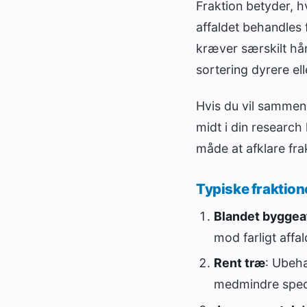
Fraktion betyder, h
affaldet behandles
kræver særskilt hånd
sortering dyrere ell
Hvis du vil sammenli
midt i din research
måde at afklare fra
Typiske fraktio
Blandet byggea
mod farligt affa
Rent træ
: Ubeha
medmindre specif