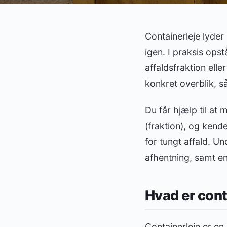
Containerleje lyder 
igen. I praksis ops
affaldsfraktion ell
konkret overblik, s
Du får hjælp til at
(fraktion), og kende
for tungt affald. Un
afhentning, samt en 
Hvad er cont
Containerleje er en 