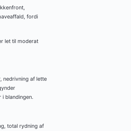
økkenfront,
aveaffald, fordi
 let til moderat
, nedrivning af lette
egynder
r i blandingen.
, total rydning af