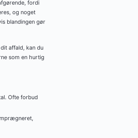
afgørende, fordi
eres, og noget
hvis blandingen gør
dit affald, kan du
rne som en hurtig
al. Ofte forbud
kimprægneret,