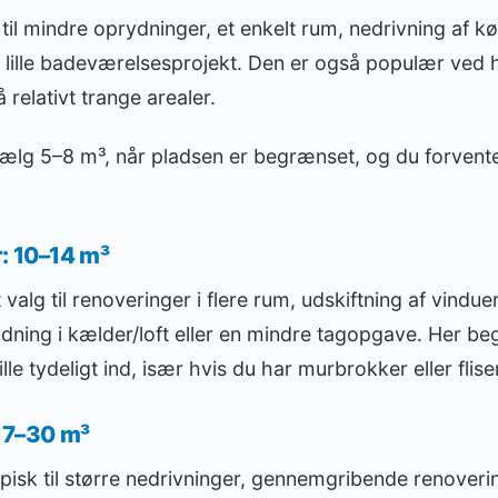
til mindre oprydninger, et enkelt rum, nedrivning af k
t lille badeværelsesprojekt. Den er også populær ved h
relativt trange arealer.
ælg 5–8 m³, når pladsen er begrænset, og du forventer
: 10–14 m³
valg til renoveringer i flere rum, udskiftning af vinduer
dning i kælder/loft eller en mindre tagopgave. Her b
e tydeligt ind, især hvis du har murbrokker eller flise
 17–30 m³
isk til større nedrivninger, gennemgribende renovering