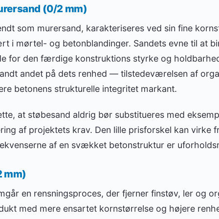
urersand (0/2 mm)
ndt som murersand, karakteriseres ved sin fine korn
t i mørtel- og betonblandinger. Sandets evne til at b
e for den færdige konstruktions styrke og holdbarhed.
ndt andet på dets renhed — tilstedeværelsen af organ
re betonens strukturelle integritet markant.
ette, at støbesand aldrig bør substitueres med eksemp
ng af projektets krav. Den lille prisforskel kan virke f
ekvenserne af en svækket betonstruktur er uforholds
2 mm)
år en rensningsproces, der fjerner finstøv, ler og or
rodukt med mere ensartet kornstørrelse og højere renh