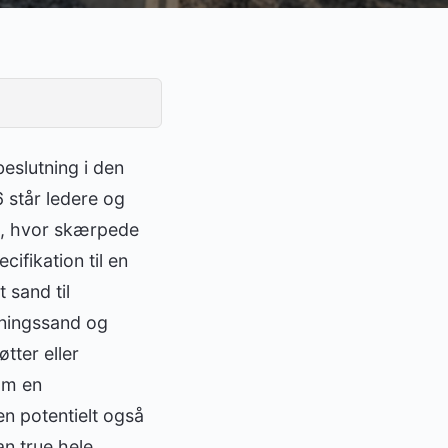
beslutning i den
6 står ledere og
d, hvor skærpede
fikation til en
 sand til
tningssand og
tter eller
som en
en potentielt også
an true hele