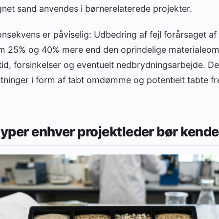
gnet sand anvendes i børnerelaterede projekter.
ekvens er påviselig: Udbedring af fejl forårsaget af
em 25% og 40% mere end den oprindelige materialeom
id, forsinkelser og eventuelt nedbrydningsarbejde. D
tninger i form af tabt omdømme og potentielt tabte fr
typer enhver projektleder bør kende 