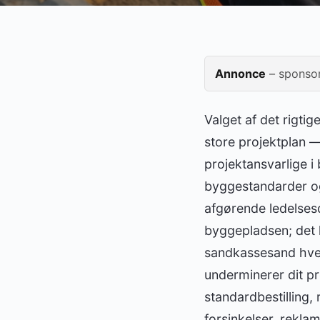
Annonce
– sponsor
Valget af det rigtig
store projektplan — 
projektansvarlige 
byggestandarder og
afgørende ledelsesd
byggepladsen; det 
sandkassesand hver
underminerer dit pr
standardbestilling,
forsinkelser, rekla