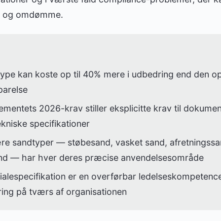
mi og omdømme.
ype kan koste op til 40% mere i udbedring end den op
parelse
mentets 2026-krav stiller eksplicitte krav til dokumen
ekniske specifikationer
ære sandtyper — støbesand, vasket sand, afretningss
d — har hver deres præcise anvendelsesområde
alespecifikation er en overførbar ledelseskompetence
ing på tværs af organisationen