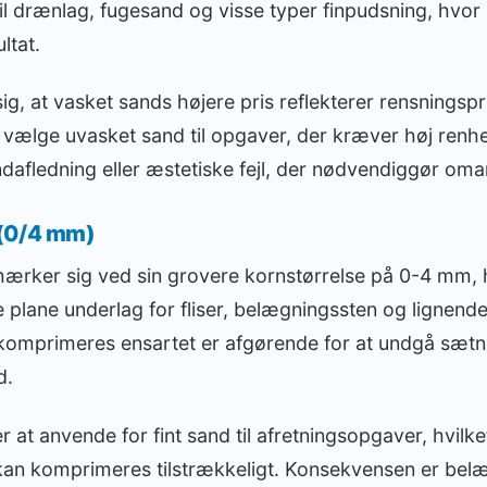
til drænlag, fugesand og visse typer finpudsning, hvor 
ltat.
ig, at vasket sands højere pris reflekterer rensnings
t vælge uvasket sand til opgaver, der kræver høj renhed
afledning eller æstetiske fejl, der nødvendiggør oma
 (0/4 mm)
ærker sig ved sin grovere kornstørrelse på 0-4 mm, h
be plane underlag for fliser, belægningssten og lignend
t komprimeres ensartet er afgørende for at undgå sætn
d.
er at anvende for fint sand til afretningsopgaver, hvilket
 kan komprimeres tilstrækkeligt. Konsekvensen er belæ