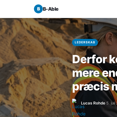
B-Able
LEDERSKAB
Derfor k
mere end
præcis m
Lucas Rohde
5. jul
·