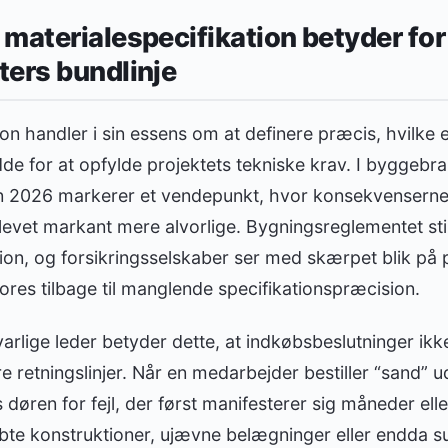
materialespecifikation betyder for
ters bundlinje
ion handler i sin essens om at definere præcis, hvilke
dde for at opfylde projektets tekniske krav. I byggebr
n 2026 markerer et vendepunkt, hvor konsekvenserne
blevet markant mere alvorlige. Bygningsreglementet still
ion, og forsikringsselskaber ser med skærpet blik på 
pores tilbage til manglende specifikationspræcision.
arlige leder betyder dette, at indkøbsbeslutninger ik
e retningslinjer. Når en medarbejder bestiller “sand” u
 døren for fejl, der først manifesterer sig måneder ell
tøbte konstruktioner, ujævne belægninger eller endd