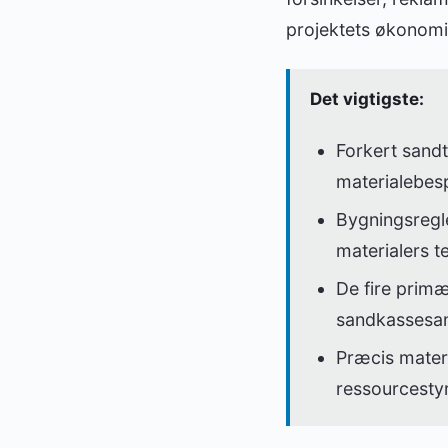
projektets økono
Det vigtigste:
Forkert sandt
materialebes
Bygningsregle
materialers t
De fire prim
sandkassesan
Præcis materi
ressourcestyr