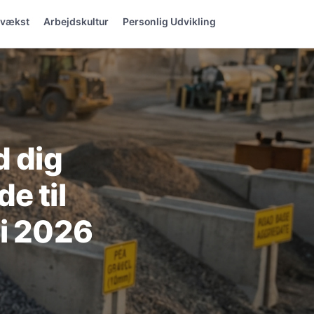
svækst
Arbejdskultur
Personlig Udvikling
d dig
e til
 i 2026