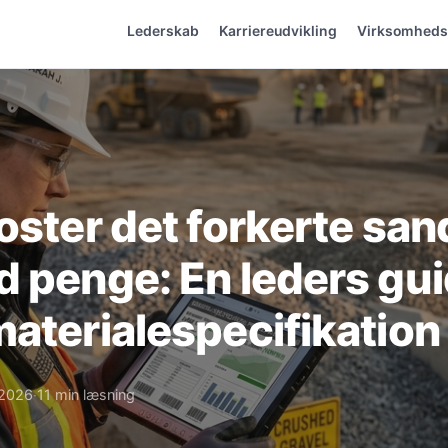
Lederskab
Karriereudvikling
Virksomhed
oster det forkerte san
 penge: En leders guid
aterialespecifikation
i 2026
11 min læsning
·