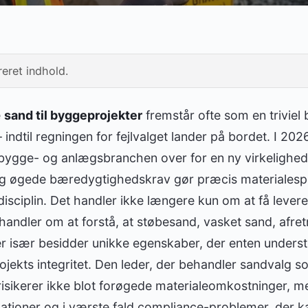
eret indhold.
e
sand til byggeprojekter
fremstår ofte som en triviel 
indtil regningen for fejlvalget lander på bordet. I 202
i bygge- og anlægsbranchen over for en ny virkelighe
 øgede bæredygtighedskrav gør præcis materialespeci
isciplin. Det handler ikke længere kun om at få leveret
handler om at forstå, at støbesand, vasket sand, afre
 især besidder unikke egenskaber, der enten understø
ojekts integritet. Den leder, der behandler sandvalg 
 risikerer ikke blot forøgede materialeomkostninger, m
mationer og i værste fald compliance-problemer, der k