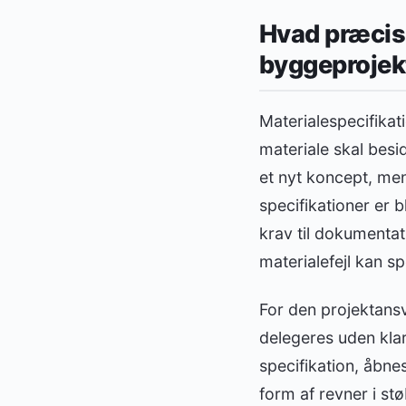
Hvad præcis 
byggeprojek
Materialespecifikat
materiale skal besi
et nyt koncept, me
specifikationer er 
krav til dokumentat
materialefejl kan s
For den projektansv
delegeres uden klar
specifikation, åbnes
form af revner i s