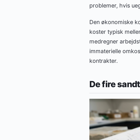
problemer, hvis ue
Den økonomiske kons
koster typisk mell
medregner arbejdst
immaterielle omkos
kontrakter.
De fire sand