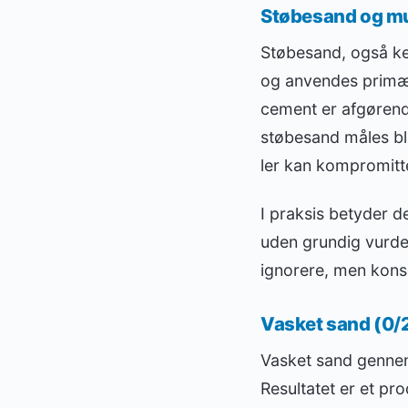
Støbesand og m
Støbesand, også ke
og anvendes primær
cement er afgørend
støbesand måles bla
ler kan kompromitte
I praksis betyder d
uden grundig vurderi
ignorere, men kons
Vasket sand (0/
Vasket sand gennemg
Resultatet er et p