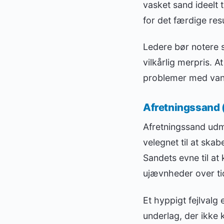
vasket sand ideelt 
for det færdige resu
Ledere bør notere s
vilkårlig merpris. A
problemer med vand
Afretningssand
Afretningssand udm
velegnet til at ska
Sandets evne til a
ujævnheder over ti
Et hyppigt fejlvalg 
underlag, der ikke