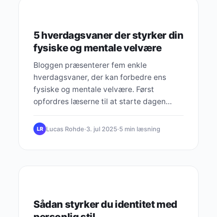
PERSONLIG UDVIKLING
5 hverdagsvaner der styrker din
fysiske og mentale velvære
Bloggen præsenterer fem enkle
hverdagsvaner, der kan forbedre ens
fysiske og mentale velvære. Først
opfordres læserne til at starte dagen
bevidst med en kort morgenrutine, der
inkluderer tid til taknemmelighed og
Lucas Rohde
·
3. jul 2025
·
5 min læsning
LR
strækøvelser. Dernæst fremhæves
vigtigheden af at bevæge sig
regelmæssigt i løbet af dagen, fx ved at
tage korte gåture og lave små
PERSONLIG UDVIKLING
træningsøvelser. Kosten bør være
farverig og simpel, med fokus på at spise
Sådan styrker du identitet med
en varieret kost og sikre tilstrækkelig
personlig stil