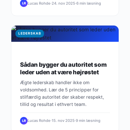
Lucas Rohde
·
24. nov 2025
·
6 min læsning
LR
LEDERSKAB
Sådan bygger du autoritet som
leder uden at være højrøstet
Ægte lederskab handler ikke om
voldsomhed. Lær de 5 principper for
stilfærdig autoritet der skaber respekt,
tillid og resultat i ethvert team.
Lucas Rohde
·
15. nov 2025
·
9 min læsning
LR