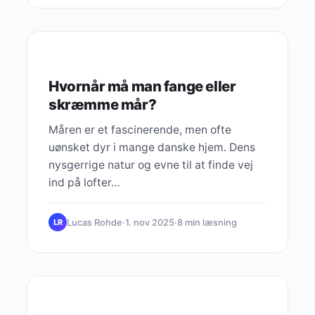
PERSONLIG UDVIKLING
Hvornår må man fange eller
skræmme mår?
Måren er et fascinerende, men ofte
uønsket dyr i mange danske hjem. Dens
nysgerrige natur og evne til at finde vej
ind på lofter…
Lucas Rohde
·
1. nov 2025
·
8 min læsning
LR
LEDERSKAB