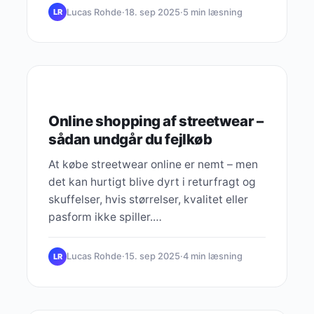
Lucas Rohde
·
18. sep 2025
·
5 min læsning
LR
ARBEJDSKULTUR
Online shopping af streetwear –
sådan undgår du fejlkøb
At købe streetwear online er nemt – men
det kan hurtigt blive dyrt i returfragt og
skuffelser, hvis størrelser, kvalitet eller
pasform ikke spiller.…
Lucas Rohde
·
15. sep 2025
·
4 min læsning
LR