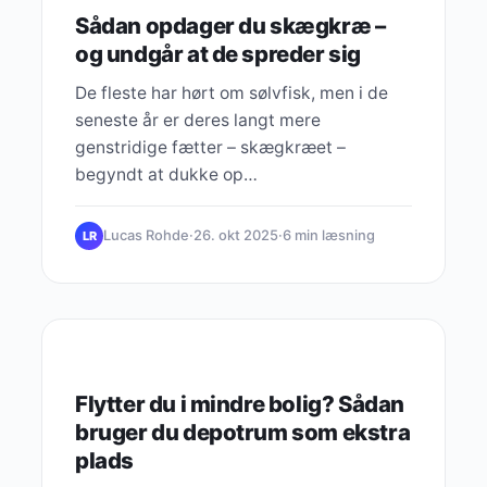
Sådan opdager du skægkræ –
og undgår at de spreder sig
De fleste har hørt om sølvfisk, men i de
seneste år er deres langt mere
genstridige fætter – skægkræet –
begyndt at dukke op…
Lucas Rohde
·
26. okt 2025
·
6 min læsning
LR
KARRIEREUDVIKLING
Flytter du i mindre bolig? Sådan
bruger du depotrum som ekstra
plads