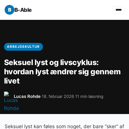
B-Able
ARBEJDSKULTUR
Seksuel lyst og livscyklus:
hvordan lyst ændrer sig gennem
livet
Lucas Rohde
18. februar 2026
11 min læsning
·
·
Seksuel lyst kan føles som noget, der bare “sker” af