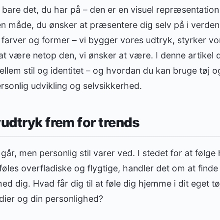
 bare det, du har på – den er en visuel repræsentation a
 måde, du ønsker at præsentere dig selv på i verden. 
 farver og former – vi bygger vores udtryk, styrker vore
l at være netop den, vi ønsker at være. I denne artikel 
m stil og identitet – og hvordan du kan bruge tøj 
ersonlig udvikling og selvsikkerhed.
vudtryk frem for trends
r, men personlig stil varer ved. I stedet for at følge 
es overfladiske og flygtige, handler det om at finde f
med dig. Hvad får dig til at føle dig hjemme i dit eget
dier og din personlighed?