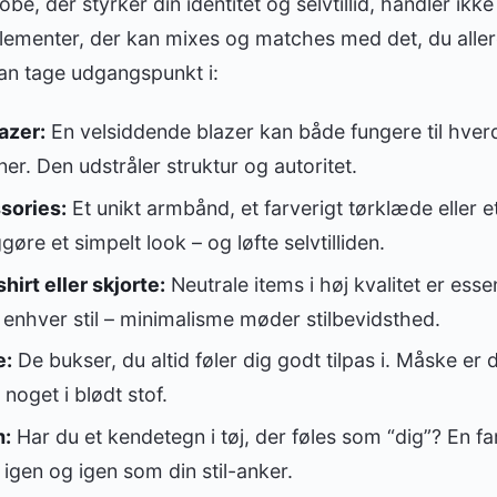
be, der styrker din identitet og selvtillid, handler i
lementer, der kan mixes og matches med det, du aller
kan tage udgangspunkt i:
azer:
En velsiddende blazer kan både fungere til hve
ner. Den udstråler struktur og autoritet.
sories:
Et unikt armbånd, et farverigt tørklæde eller 
gøre et simpelt look – og løfte selvtilliden.
hirt eller skjorte:
Neutrale items i høj kvalitet er essen
 enhver stil – minimalisme møder stilbevidsthed.
e:
De bukser, du altid føler dig godt tilpas i. Måske er d
 noget i blødt stof.
m:
Har du et kendetegn i tøj, der føles som “dig”? En fa
igen og igen som din stil-anker.