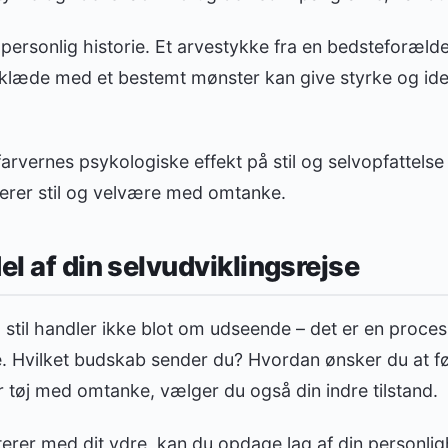
ersonlig historie. Et arvestykke fra en bedsteforælde
tørklæde med et bestemt mønster kan give styrke og ide
rvernes psykologiske effekt på stil og selvopfattels
erer stil og velvære med omtanke.
el af din selvudviklingsrejse
g stil handler ikke blot om udseende – det er en proces
. Hvilket budskab sender du? Hvordan ønsker du at føle
 tøj med omtanke, vælger du også din indre tilstand.
erer med dit ydre, kan du opdage lag af din personl