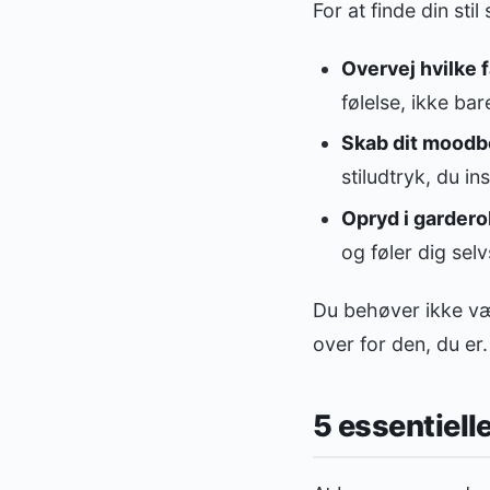
For at finde din stil
Overvej hvilke 
følelse, ikke bar
Skab dit moodb
stiludtryk, du i
Opryd i garder
og føler dig selv
Du behøver ikke vær
over for den, du er.
5 essentiell