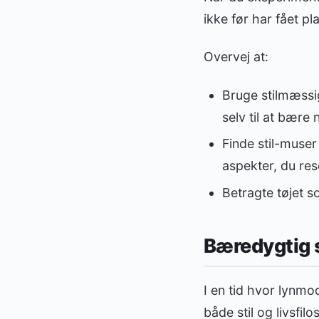
ikke før har fået p
Overvej at:
Bruge stilmæssi
selv til at bære
Finde stil-muser
aspekter, du re
Betragte tøjet som
Bæredygtig s
I en tid hvor lynmo
både stil og livsfi