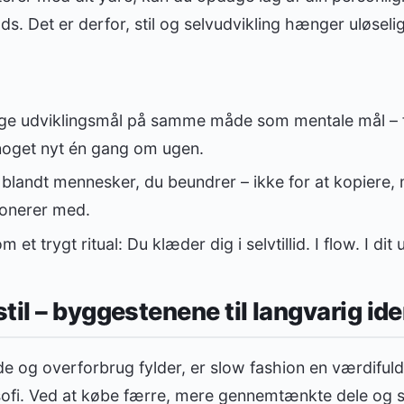
lads. Det er derfor, stil og selvudvikling hænger uløsel
ge udviklingsmål på samme måde som mentale mål – f
 noget nyt én gang om ugen.
 blandt mennesker, du beundrer – ikke for at kopiere, 
sonerer med.
 et trygt ritual: Du klæder dig i selvtillid. I flow. I dit 
til – byggestenene til langvarig ide
de og overforbrug fylder, er slow fashion en værdifuld
losofi. Ved at købe færre, mere gennemtænkte dele og