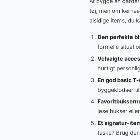
At bygge en gardero
tøj, men om kernee
alsidige items, du 
Den perfekte bl
formelle situatio
Velvalgte acces
hurtigt personlig
En god basic T-s
byggeklodser til
Favoritbuksern
løse bukser eller
Et signatur-ite
taske? Brug den 