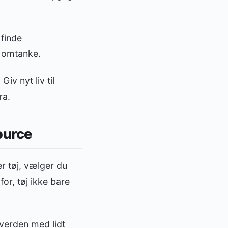
 finde
 omtanke.
iv nyt liv til
ra.
ource
er tøj, vælger du
for, tøj ikke bare
 verden med lidt