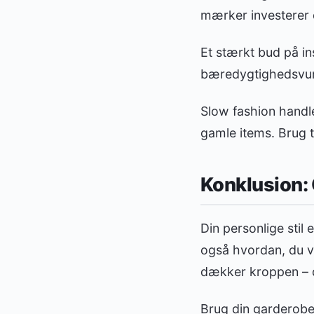
mærker investerer du
Et stærkt bud på in
bæredygtighedsvur
Slow fashion handler
gamle items. Brug t
Konklusion: 
Din personlige stil 
også hvordan, du vil
dækker kroppen – de
Brug din garderobe 