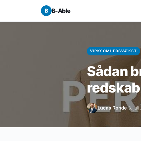
B-Able
VIRKSOMHEDSVÆKST
Sådan br
redskab t
Lucas Rohde
3. jul
·