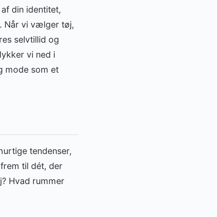
f din identitet,
Når vi vælger tøj,
s selvtillid og
dykker vi ned i
og mode som et
hurtige tendenser,
rem til dét, der
 tøj? Hvad rummer