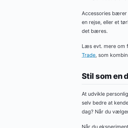
Accessories bærer p
en rejse, eller et 
det bæres.
Læs evt. mere om fa
Trade
, som kombin
Stil som en d
At udvikle personli
selv bedre at kende
dag? Når du vælger
Når du eksperiment