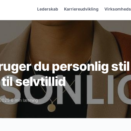
Lederskab
Karriereudvikling
Virksomhed
uger du personlig sti
il selvtillid
i 2025
6 min læsning
·