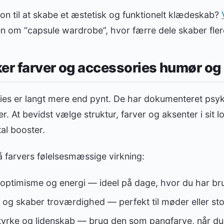
tion til at skabe et æstetisk og funktionelt klædeskab?
een om “capsule wardrobe”, hvor færre dele skaber fle
er farver og accessories humør og s
ies er langt mere end pynt. De har dokumenteret psyk
. At bevidst vælge struktur, farver og aksenter i sit 
al booster.
 farvers følelsesmæssige virkning:
 optimisme og energi — ideel på dage, hvor du har bru
 og skaber troværdighed — perfekt til møder eller sto
styrke og lidenskab — brug den som pangfarve, når du 