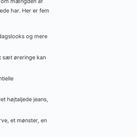
kke om mængden af
ede har. Her er fem
rdagslooks og mere
et sæt øreringe kan
tielle
et højtaljede jeans,
rve, et mønster, en