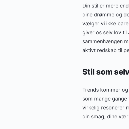
Din stil er mere end
dine drømme og den
vælger vi ikke bare
giver os selv lov ti
sammenhængen melle
aktivt redskab til p
Stil som sel
Trends kommer og gå
som mange gange føl
virkelig resonerer 
din smag, dine vær