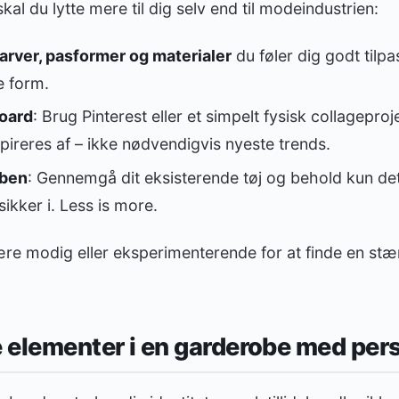
 skal du lytte mere til dig selv end til modeindustrien:
farver, pasformer og materialer
du føler dig godt tilpa
e form.
oard
: Brug Pinterest eller et simpelt fysisk collageprojek
nspireres af – ikke nødvendigvis nyeste trends.
oben
: Gennemgå dit eksisterende tøj og behold kun det
sikker i. Less is more.
e modig eller eksperimenterende for at finde en stærk
e elementer i en garderobe med per