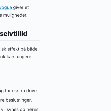
Vogue
giver et
re muligheder.
elvtillid
isk effekt på både
look kan fungere
g for ekstra drive.
re beslutninger.
vil synes og høres.