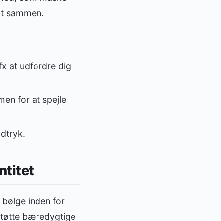
igt sammen.
x at udfordre dig
men for at spejle
udtryk.
ntitet
 bølge inden for
 støtte bæredygtige