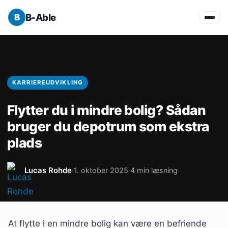
B-Able
KARRIEREUDVIKLING
Flytter du i mindre bolig? Sådan
bruger du depotrum som ekstra
plads
Lucas Rohde
1. oktober 2025
4 min læsning
·
·
At flytte i en mindre bolig kan være en befriende