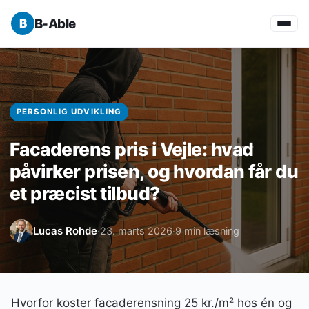
B-Able
PERSONLIG UDVIKLING
Facaderens pris i Vejle: hvad
påvirker prisen, og hvordan får du
et præcist tilbud?
Lucas Rohde
23. marts 2026
9 min læsning
·
·
Hvorfor koster facaderensning 25 kr./m² hos én og