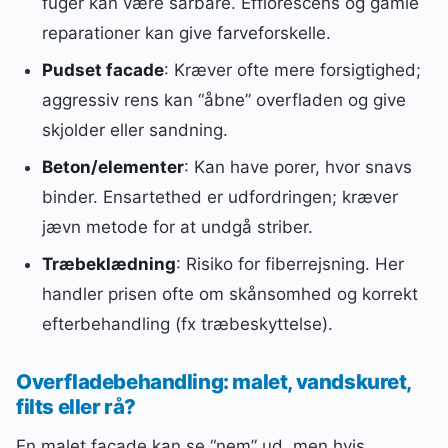
fuger kan være sårbare. Efflorescens og gamle
reparationer kan give farveforskelle.
Pudset facade
: Kræver ofte mere forsigtighed;
aggressiv rens kan “åbne” overfladen og give
skjolder eller sandning.
Beton/elementer
: Kan have porer, hvor snavs
binder. Ensartethed er udfordringen; kræver
jævn metode for at undgå striber.
Træbeklædning
: Risiko for fiberrejsning. Her
handler prisen ofte om skånsomhed og korrekt
efterbehandling (fx træbeskyttelse).
Overfladebehandling: malet, vandskuret,
filts eller rå?
En malet facade kan se “nem” ud, men hvis