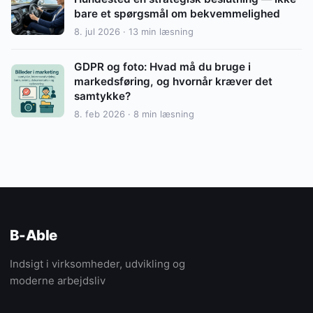
bare et spørgsmål om bekvemmelighed
8. jul 2026 · 13 min læsning
GDPR og foto: Hvad må du bruge i
markedsføring, og hvornår kræver det
samtykke?
8. feb 2026 · 8 min læsning
B-Able
Indsigt i virksomheder, udvikling og
moderne arbejdsliv