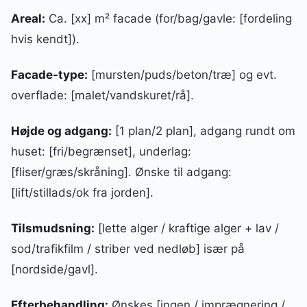
Areal:
Ca. [xx] m² facade (for/bag/gavle: [fordeling
hvis kendt]).
Facade-type:
[mursten/puds/beton/træ] og evt.
overflade: [malet/vandskuret/rå].
Højde og adgang:
[1 plan/2 plan], adgang rundt om
huset: [fri/begrænset], underlag:
[fliser/græs/skråning]. Ønske til adgang:
[lift/stillads/ok fra jorden].
Tilsmudsning:
[lette alger / kraftige alger + lav /
sod/trafikfilm / striber ved nedløb] især på
[nordside/gavl].
Efterbehandling:
Ønskes [ingen / imprægnering /