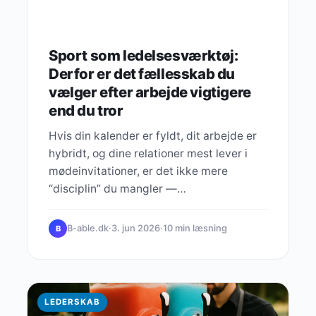
Sport som ledelsesværktøj:
Derfor er det fællesskab du
vælger efter arbejde vigtigere
end du tror
Hvis din kalender er fyldt, dit arbejde er
hybridt, og dine relationer mest lever i
mødeinvitationer, er det ikke mere
“disciplin” du mangler —…
B-able.dk
·
3. jun 2026
·
10 min læsning
B
LEDERSKAB