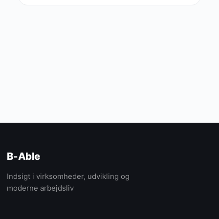
B-Able
Indsigt i virksomheder, udvikling og
moderne arbejdsliv