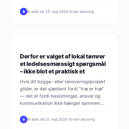
B-able.dk
·
25. maj 2026
·
9 min læsning
B
LEDERSKAB
Derfor er valget af lokal tømrer
et ledelsesmæssigt spørgsmål
– ikke blot et praktisk et
Hvis dit bygge- eller renoveringsprojekt
glider, er det sjældent fordi “træ er træ”
— det er fordi beslutninger, ansvar og
kommunikation ikke hænger sammen.…
B-able.dk
·
21. maj 2026
·
10 min læsning
B