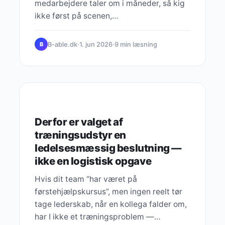
medarbejdere taler om i måneder, så kig
ikke først på scenen,…
B-able.dk
·
1. jun 2026
·
9 min læsning
B
ARBEJDSKULTUR
Derfor er valget af
træningsudstyr en
ledelsesmæssig beslutning —
ikke en logistisk opgave
Hvis dit team “har været på
førstehjælpskursus”, men ingen reelt tør
tage lederskab, når en kollega falder om,
har I ikke et træningsproblem —…